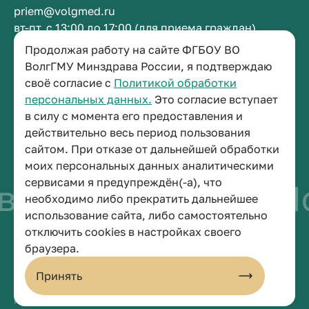
priem@volgmed.ru
вт-пт, с 13:00 до 17:00 (для приема граждан)
Продолжая работу на сайте ФГБОУ ВО
Приемная ректора
ВолгГМУ Минздрава России, я подтверждаю
своё согласие с
Политикой обработки
+7 (8442) 38-50-05
персональных данных.
Это согласие вступает
г. Волгоград, площадь Павших Борцов, зд. 1,
в силу с момента его предоставления и
кабинет 3-11
действительно весь период пользования
post@volgmed.ru
сайтом. При отказе от дальнейшей обработки
пн-пт, с 08.30 до 17.00 (перерыв с 12.30 до 13.00)
моих персональных данных аналитическими
сервисами я предупреждён(-а), что
во быть врачом
Ис
необходимо либо прекратить дальнейшее
использование сайта, либо самостоятельно
отключить cookies в настройках своего
© 2026 Волгоградский государственный медицинский университет
браузера.
Политика конфиденциальности
Политика по обработке персональных данных
Принять
Пользовательское соглашение