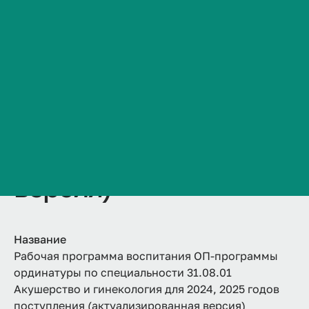
31.08.01 Акушерство и
Сведения об образовательной организации
Контакты
гинекология для
История ВолгГМУ
2024, 2025 годов
Вакансии
Профком обучающихся и работников
поступления
Брендбук и фирменный стиль
(актуализированная
Часто задаваемые вопросы
версия)
Название
Рабочая программа воспитания ОП-программы
ординатуры по специальности 31.08.01
Акушерство и гинекология для 2024, 2025 годов
поступления (актуализированная версия)