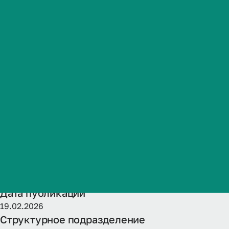
специальност
Студенческая жизнь
терапевтичес
Международная
деятельность
поступления
Абитуриенту
Обучающемуся
Название
Бизнесу
Рабочая программа ГИА ОП-программы ординатуры по с
Категория публикации
Образование
Дата публикации
19.02.2026
Структурное подразделение