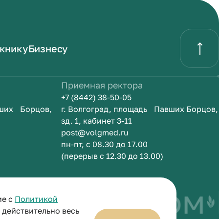
книку
Бизнесу
Приемная ректора
+7 (8442) 38-50-05
вших Борцов,
г. Волгоград, площадь Павших Борцов,
зд. 1, кабинет 3-11
post@volgmed.ru
пн-пт, с 08.30 до 17.00
(перерыв с 12.30 до 13.00)
быть врачом
И
ие с
Политикой
и действительно весь