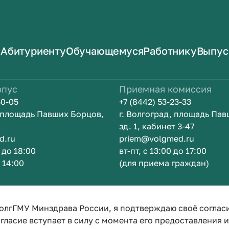
Абитуриенту
Обучающемуся
Работнику
Выпус
рпус
Приемная комиссия
50-05
+7 (8442) 53-23-33
, площадь Павших Борцов,
г. Волгоград, площадь Па
зд. 1, кабинет 3-47
d.ru
priem@volgmed.ru
0 до 18:00
вт-пт, с 13:00 до 17:00
о 14:00
(для приема граждан)
ом
Искусство 
олгГМУ Минздрава России, я подтверждаю своё соглас
гласие вступает в силу с момента его предоставления 