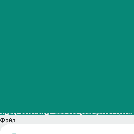
специальност
Студенческая жизнь
Ультразвуко
Международная
деятельность
Абитуриенту
Название
Рабочая программа ГИА ОП-программы ординатуры по с
Обучающемуся
Категория публикации
Образование
Дата публикации
Бизнесу
25.02.2026
Структурное подразделение
Отдел учебно-методического сопровождения и произв
Файл