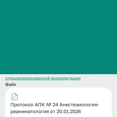
Сведения об образовательной организации
Название
Контакты
Протокол АПК № 24 Анестезиология-
История ВолгГМУ
реаниматология от 20.01.2026 Утверждение
Вакансии
графика
Категория публикации
Профком обучающихся и работников
Аккредитация специалистов
Брендбук и фирменный стиль
Дата публикации
Часто задаваемые вопросы
21.01.2026
Структурное подразделение
Отдел организации симуляционного обучения и
специализированной аккредитации
Файл
Протокол АПК № 24 Анестезиология-
реаниматология от 20.01.2026