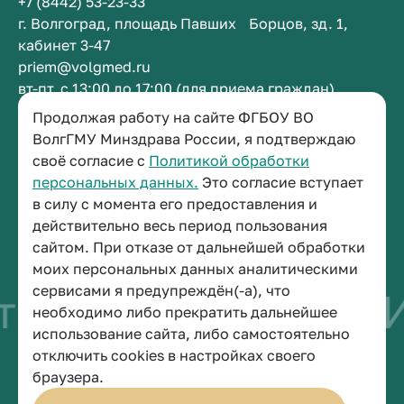
+7 (8442) 53-23-33
г. Волгоград, площадь Павших Борцов, зд. 1,
кабинет 3-47
priem@volgmed.ru
вт-пт, с 13:00 до 17:00 (для приема граждан)
Продолжая работу на сайте ФГБОУ ВО
Приемная ректора
ВолгГМУ Минздрава России, я подтверждаю
своё согласие с
Политикой обработки
+7 (8442) 38-50-05
персональных данных.
Это согласие вступает
г. Волгоград, площадь Павших Борцов, зд. 1,
в силу с момента его предоставления и
кабинет 3-11
действительно весь период пользования
post@volgmed.ru
сайтом. При отказе от дальнейшей обработки
пн-пт, с 08.30 до 17.00 (перерыв с 12.30 до 13.00)
моих персональных данных аналитическими
сервисами я предупреждён(-а), что
тво быть врачом
И
необходимо либо прекратить дальнейшее
использование сайта, либо самостоятельно
отключить cookies в настройках своего
© 2026 Волгоградский государственный медицинский университет
браузера.
Политика конфиденциальности