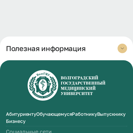
Полезная информация
Абитуриенту
Обучающемуся
Работнику
Выпускнику
Бизнесу
Социальные сети