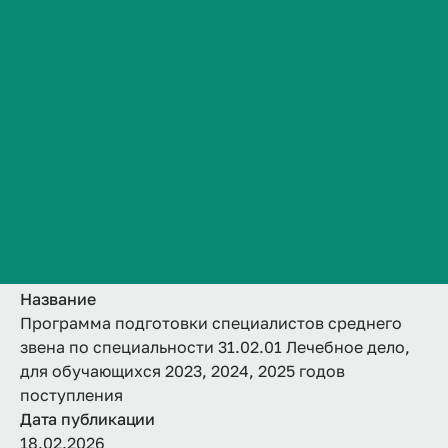
31.02.01 Лечебное
Сведения об образовательной организации
Контакты
дело, для
История ВолгГМУ
обучающихся 2023,
Вакансии
Профком обучающихся и работников
2024, 2025 годов
Брендбук и фирменный стиль
поступления
Часто задаваемые вопросы
Название
Программа подготовки специалистов среднего
звена по специальности 31.02.01 Лечебное дело,
для обучающихся 2023, 2024, 2025 годов
поступления
Дата публикации
18.02.2026