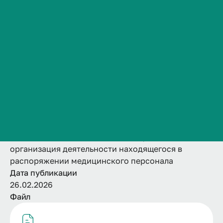
находящегося в
Сведения об образовательной организации
Контакты
распоряжении
История ВолгГМУ
медицинского
Вакансии
Профком обучающихся и работников
персонала
Брендбук и фирменный стиль
Часто задаваемые вопросы
Название
ПП.02 Ведение медицинской документации,
организация деятельности находящегося в
распоряжении медицинского персонала
Дата публикации
26.02.2026
Файл