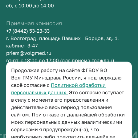
сб, с 10:00 до 14:00
Приемная комиссия
+7 (8442) 53-23-33
г. Волгоград, площадь Павших Борцов, зд. 1,
кабинет 3-47
priem@volgmed.ru
вт-пт, с 13:00 до 17:00 (для приема граждан)
Продолжая работу на сайте ФГБОУ ВО
Приемная ректора
ВолгГМУ Минздрава России, я подтверждаю
своё согласие с
Политикой обработки
+7 (8442) 38-50-05
персональных данных.
Это согласие вступает
г. Волгоград, площадь Павших Борцов, зд. 1,
в силу с момента его предоставления и
кабинет 3-11
действительно весь период пользования
post@volgmed.ru
сайтом. При отказе от дальнейшей обработки
пн-пт, с 08.30 до 17.00 (перерыв с 12.30 до 13.00)
моих персональных данных аналитическими
сервисами я предупреждён(-а), что
во быть врачом
И
необходимо либо прекратить дальнейшее