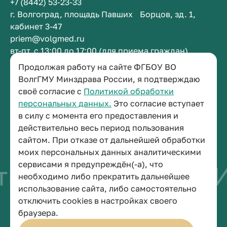
+7 (8442) 53-23-33
г. Волгоград, площадь Павших Борцов, зд. 1,
кабинет 3-47
priem@volgmed.ru
вт-пт, с 13:00 до 17:00 (для приема граждан)
Продолжая работу на сайте ФГБОУ ВО
Приемная ректора
ВолгГМУ Минздрава России, я подтверждаю
своё согласие с
Политикой обработки
+7 (8442) 38-50-05
персональных данных.
Это согласие вступает
г. Волгоград, площадь Павших Борцов, зд. 1,
в силу с момента его предоставления и
кабинет 3-11
действительно весь период пользования
post@volgmed.ru
сайтом. При отказе от дальнейшей обработки
пн-пт, с 08.30 до 17.00 (перерыв с 12.30 до 13.00)
моих персональных данных аналитическими
сервисами я предупреждён(-а), что
во быть врачом
И
необходимо либо прекратить дальнейшее
использование сайта, либо самостоятельно
отключить cookies в настройках своего
© 2026 Волгоградский государственный медицинский университет
браузера.
Политика конфиденциальности