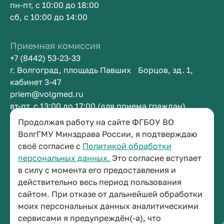
пн-пт, с 10:00 до 18:00
сб, с 10:00 до 14:00
Приемная комиссия
+7 (8442) 53-23-33
г. Волгоград, площадь Павших Борцов, зд. 1,
кабинет 3-47
priem@volgmed.ru
вт-пт, с 13:00 до 17:00 (для приема граждан)
Продолжая работу на сайте ФГБОУ ВО
Приемная ректора
ВолгГМУ Минздрава России, я подтверждаю
своё согласие с
Политикой обработки
+7 (8442) 38-50-05
персональных данных.
Это согласие вступает
г. Волгоград, площадь Павших Борцов, зд. 1,
в силу с момента его предоставления и
кабинет 3-11
действительно весь период пользования
post@volgmed.ru
сайтом. При отказе от дальнейшей обработки
пн-пт, с 08.30 до 17.00 (перерыв с 12.30 до 13.00)
моих персональных данных аналитическими
сервисами я предупреждён(-а), что