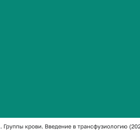
трансфузиоло
Сведения об образовательной организации
-2026 уч. год
 Введение в трансфузиологию (2020 г.п.) на 2025-2026 
Группы крови. Введение в трансфузиологию (2020 