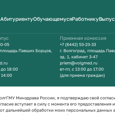
Абитуриенту
Обучающемуся
Работнику
Выпус
рпус
Приемная комиссия
50-05
+7 (8442) 53-23-33
, площадь Павших Борцов,
г. Волгоград, площадь Па
зд. 1, кабинет 3-47
d.ru
priem@volgmed.ru
0 до 18:00
вт-пт, с 13:00 до 17:00
о 14:00
(для приема граждан)
ом
Искусство 
олгГМУ Минздрава России, я подтверждаю своё соглас
гласие вступает в силу с момента его предоставления 
е от дальнейшей обработки моих персональных данных