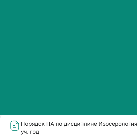
Введение в 
Студенческая жизнь
г.п.) на 2025
Международная
деятельность
Абитуриенту
Название
Порядок ПА по дисциплине Изосерология. Группы крови.
Обучающемуся
Дата публикации
17.02.2026
Структурное подразделение
Бизнесу
Кафедра клинической лабораторной диагностики
Файл
Порядок ПА по дисциплине Изосерология. 
уч. год