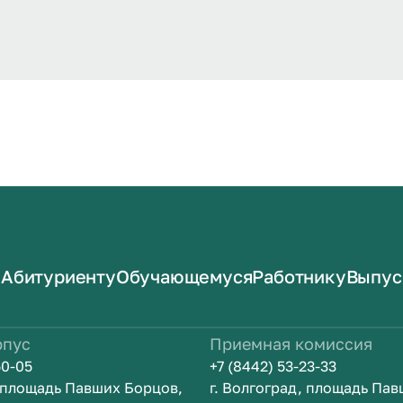
Абитуриенту
Обучающемуся
Работнику
Выпус
рпус
Приемная комиссия
50-05
+7 (8442) 53-23-33
, площадь Павших Борцов,
г. Волгоград, площадь Па