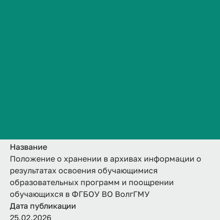
образовательных
Сведения об образовательной организации
Контакты
программ и
История ВолгГМУ
поощрении
Вакансии
Профком обучающихся и работников
обучающихся в
Брендбук и фирменный стиль
ФГБОУ ВО ВолгГМУ
Часто задаваемые вопросы
Название
Положение о хранении в архивах информации о
результатах освоения обучающимися
образовательных программ и поощрении
обучающихся в ФГБОУ ВО ВолгГМУ
Дата публикации
25.02.2026