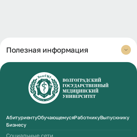
Полезная информация
Абитуриенту
Обучающемуся
Работнику
Выпускнику
Бизнесу
Социальные сети