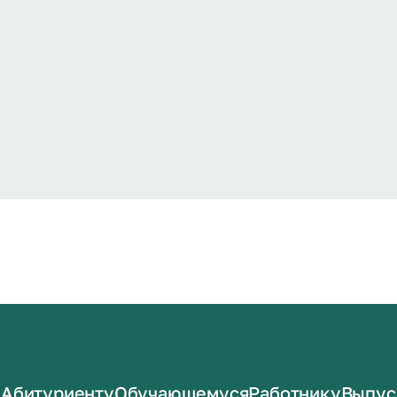
Абитуриенту
Обучающемуся
Работнику
Выпус