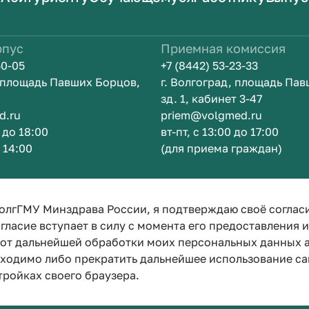
рпус
Приемная комиссия
50-05
+7 (8442) 53-23-33
, площадь Павших Борцов,
г. Волгоград, площадь Па
зд. 1, кабинет 3-47
d.ru
priem@volgmed.ru
0 до 18:00
вт-пт, с 13:00 до 17:00
о 14:00
(для приема граждан)
ом
Искусство 
олгГМУ Минздрава России, я подтверждаю своё соглас
гласие вступает в силу с момента его предоставления 
е от дальнейшей обработки моих персональных данных
бходимо либо прекратить дальнейшее использование са
тройках своего браузера.
Политика конфиденциальности
Политика по обработке персона