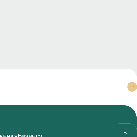
книку
Бизнесу