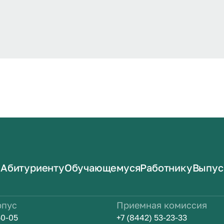
Абитуриенту
Обучающемуся
Работнику
Выпус
рпус
Приемная комиссия
50-05
+7 (8442) 53-23-33