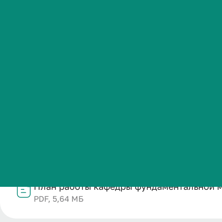
биологии на 
Студенческая жизнь
Международная
Название
деятельность
План работы кафедры фундаментальной медицины и би
Категория публикации
Абитуриенту
Образование
Дата публикации
Обучающемуся
31.01.2026
Структурное подразделение
Кафедра фундаментальной медицины и биологии
Бизнесу
Файл
План работы кафедры фундаментальной м
PDF, 5,64 МБ