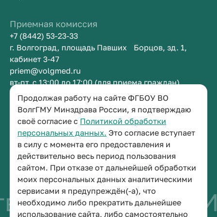
Приемная комиссия
+7 (8442) 53-23-33
г. Волгоград, площадь Павших Борцов, зд. 1,
кабинет 3-47
priem@volgmed.ru
вт-пт, с 13:00 до 17:00 (для приема граждан)
Продолжая работу на сайте ФГБОУ ВО
Приемная ректора
ВолгГМУ Минздрава России, я подтверждаю
своё согласие с
Политикой обработки
+7 (8442) 38-50-05
персональных данных.
Это согласие вступает
г. Волгоград, площадь Павших Борцов, зд. 1,
в силу с момента его предоставления и
кабинет 3-11
действительно весь период пользования
post@volgmed.ru
сайтом. При отказе от дальнейшей обработки
пн-пт, с 08.30 до 17.00 (перерыв с 12.30 до 13.00)
моих персональных данных аналитическими
сервисами я предупреждён(-а), что
во быть врачом
И
необходимо либо прекратить дальнейшее
использование сайта, либо самостоятельно