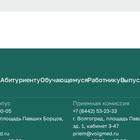
Абитуриенту
Обучающемуся
Работнику
Выпус
рпус
Приемная комиссия
50-05
+7 (8442) 53-23-33
, площадь Павших Борцов,
г. Волгоград, площадь Па
зд. 1, кабинет 3-47
d.ru
priem@volgmed.ru