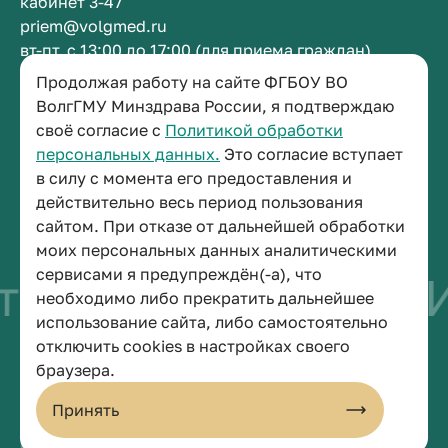
кабинет 3-47
priem@volgmed.ru
вт-пт, с 13:00 до 17:00 (для приема граждан)
Продолжая работу на сайте ФГБОУ ВО
Приемная ректора
ВолгГМУ Минздрава России, я подтверждаю
своё согласие с
Политикой обработки
+7 (8442) 38-50-05
персональных данных.
Это согласие вступает
г. Волгоград, площадь Павших Борцов, зд. 1,
в силу с момента его предоставления и
кабинет 3-11
действительно весь период пользования
post@volgmed.ru
сайтом. При отказе от дальнейшей обработки
пн-пт, с 08.30 до 17.00 (перерыв с 12.30 до 13.00)
моих персональных данных аналитическими
сервисами я предупреждён(-а), что
тво быть врачом
И
необходимо либо прекратить дальнейшее
использование сайта, либо самостоятельно
отключить cookies в настройках своего
© 2026 Волгоградский государственный медицинский университет
браузера.
Политика конфиденциальности
Политика по обработке персональных данных
Принять
Пользовательское соглашение