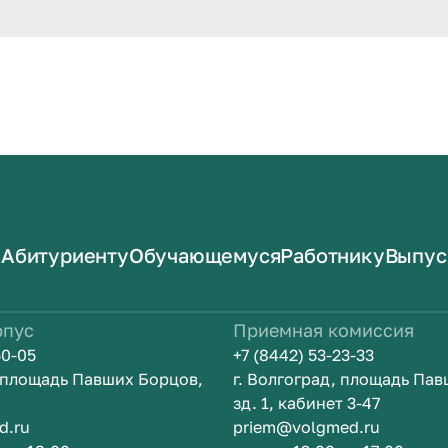
Абитуриенту
Обучающемуся
Работнику
Выпус
рпус
Приемная комиссия
50-05
+7 (8442) 53-23-33
, площадь Павших Борцов,
г. Волгоград, площадь Па
зд. 1, кабинет 3-47
d.ru
priem@volgmed.ru