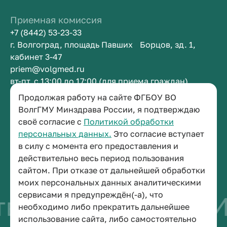
Приемная комиссия
+7 (8442) 53-23-33
г. Волгоград, площадь Павших Борцов, зд. 1,
кабинет 3-47
priem@volgmed.ru
вт-пт, с 13:00 до 17:00 (для приема граждан)
Продолжая работу на сайте ФГБОУ ВО
Приемная ректора
ВолгГМУ Минздрава России, я подтверждаю
своё согласие с
Политикой обработки
+7 (8442) 38-50-05
персональных данных.
Это согласие вступает
г. Волгоград, площадь Павших Борцов, зд. 1,
в силу с момента его предоставления и
кабинет 3-11
действительно весь период пользования
post@volgmed.ru
сайтом. При отказе от дальнейшей обработки
пн-пт, с 08.30 до 17.00 (перерыв с 12.30 до 13.00)
моих персональных данных аналитическими
сервисами я предупреждён(-а), что
во быть врачом
И
необходимо либо прекратить дальнейшее
использование сайта, либо самостоятельно