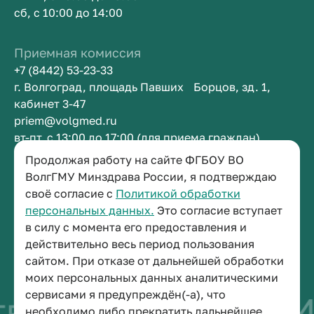
сб, с 10:00 до 14:00
Приемная комиссия
+7 (8442) 53-23-33
г. Волгоград, площадь Павших Борцов, зд. 1,
кабинет 3-47
priem@volgmed.ru
вт-пт, с 13:00 до 17:00 (для приема граждан)
Продолжая работу на сайте ФГБОУ ВО
Приемная ректора
ВолгГМУ Минздрава России, я подтверждаю
своё согласие с
Политикой обработки
+7 (8442) 38-50-05
персональных данных.
Это согласие вступает
г. Волгоград, площадь Павших Борцов, зд. 1,
в силу с момента его предоставления и
кабинет 3-11
действительно весь период пользования
post@volgmed.ru
сайтом. При отказе от дальнейшей обработки
пн-пт, с 08.30 до 17.00 (перерыв с 12.30 до 13.00)
моих персональных данных аналитическими
сервисами я предупреждён(-а), что
во быть врачом
И
необходимо либо прекратить дальнейшее