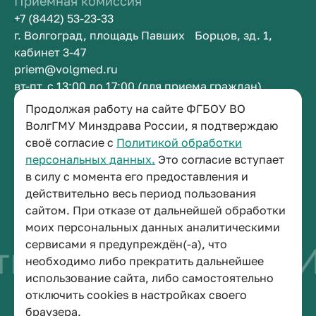
Приемная комиссия
+7 (8442) 53-23-33
г. Волгоград, площадь Павших Борцов, зд. 1,
кабинет 3-47
priem@volgmed.ru
вт-пт, с 13:00 до 17:00 (для приема граждан)
Продолжая работу на сайте ФГБОУ ВО
Приемная ректора
ВолгГМУ Минздрава России, я подтверждаю
своё согласие с
Политикой обработки
+7 (8442) 38-50-05
персональных данных.
Это согласие вступает
г. Волгоград, площадь Павших Борцов, зд. 1,
в силу с момента его предоставления и
кабинет 3-11
действительно весь период пользования
post@volgmed.ru
сайтом. При отказе от дальнейшей обработки
пн-пт, с 08.30 до 17.00 (перерыв с 12.30 до 13.00)
моих персональных данных аналитическими
сервисами я предупреждён(-а), что
во быть врачом
И
необходимо либо прекратить дальнейшее
использование сайта, либо самостоятельно
отключить cookies в настройках своего
© 2026 Волгоградский государственный медицинский университет
браузера.