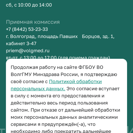
сб, с 10:00 до 14:00
Приемная комиссия
+7 (8442) 53-23-33
г. Волгоград, площадь Павших Борцов, зд. 1,
кабинет 3-47
priem@volgmed.ru
вт-пт, с 13:00 до 17:00 (для приема граждан)
Продолжая работу на сайте ФГБОУ ВО
Приемная ректора
ВолгГМУ Минздрава России, я подтверждаю
своё согласие с
Политикой обработки
+7 (8442) 38-50-05
персональных данных.
Это согласие вступает
г. Волгоград, площадь Павших Борцов, зд. 1,
в силу с момента его предоставления и
кабинет 3-11
действительно весь период пользования
post@volgmed.ru
сайтом. При отказе от дальнейшей обработки
пн-пт, с 08.30 до 17.00 (перерыв с 12.30 до 13.00)
моих персональных данных аналитическими
сервисами я предупреждён(-а), что
во быть врачом
И
необходимо либо прекратить дальнейшее