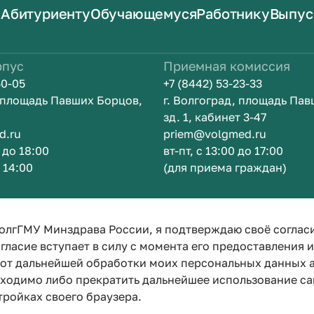
Абитуриенту
Обучающемуся
Работнику
Выпус
рпус
Приемная комиссия
50-05
+7 (8442) 53-23-33
, площадь Павших Борцов,
г. Волгоград, площадь Па
зд. 1, кабинет 3-47
d.ru
priem@volgmed.ru
0 до 18:00
вт-пт, с 13:00 до 17:00
о 14:00
(для приема граждан)
ом
Искусство 
олгГМУ Минздрава России, я подтверждаю своё соглас
гласие вступает в силу с момента его предоставления 
е от дальнейшей обработки моих персональных данных
бходимо либо прекратить дальнейшее использование са
тройках своего браузера.
Политика конфиденциальности
Политика по обработке персона