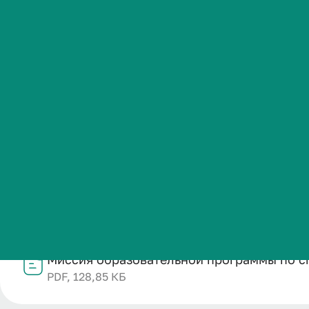
Кардиология
Студенческая жизнь
Международная
Название
деятельность
Миссия образовательной программы по специальности
Категория публикации
Абитуриенту
Образование
Дата публикации
Обучающемуся
04.02.2026
Структурное подразделение
Отдел учебно-методического сопровождения и произв
Бизнесу
Файл
Миссия образовательной программы по с
PDF, 128,85 КБ