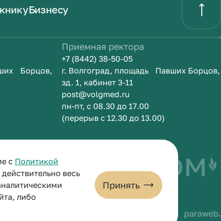
книку
Бизнесу
Приемная ректора
+7 (8442) 38-50-05
вших Борцов,
г. Волгоград, площадь Павших Борцов,
зд. 1, кабинет 3-11
post@volgmed.ru
пн-пт, с 08.30 до 17.00
(перерыв с 12.30 до 13.00)
быть врачом
И
ие с
Политикой
и действительно весь
Принять
 аналитическими
йта, либо
льных данных
Пользовательское соглашение