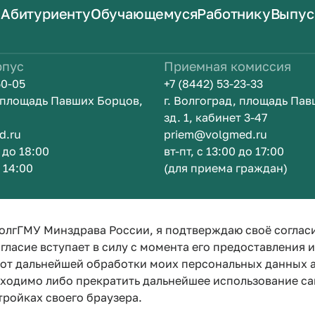
Абитуриенту
Обучающемуся
Работнику
Выпус
рпус
Приемная комиссия
50-05
+7 (8442) 53-23-33
, площадь Павших Борцов,
г. Волгоград, площадь Па
зд. 1, кабинет 3-47
d.ru
priem@volgmed.ru
0 до 18:00
вт-пт, с 13:00 до 17:00
о 14:00
(для приема граждан)
ом
Искусство 
олгГМУ Минздрава России, я подтверждаю своё соглас
гласие вступает в силу с момента его предоставления 
е от дальнейшей обработки моих персональных данных
бходимо либо прекратить дальнейшее использование са
тройках своего браузера.
Политика конфиденциальности
Политика по обработке персона