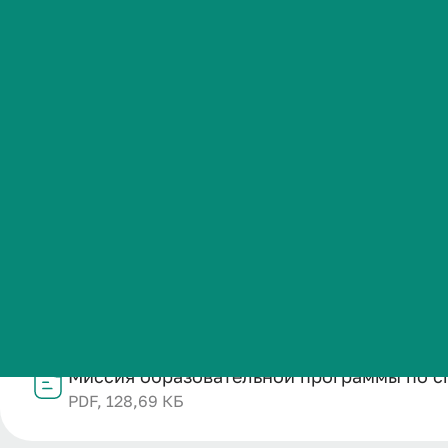
онкология
Студенческая жизнь
Международная
Название
деятельность
Миссия образовательной программы по специальности 
Категория публикации
Абитуриенту
Образование
Дата публикации
Обучающемуся
04.02.2026
Структурное подразделение
Отдел учебно-методического сопровождения и произв
Бизнесу
Файл
Миссия образовательной программы по сп
PDF, 128,69 КБ