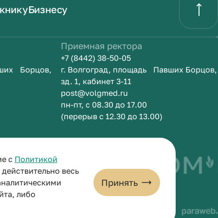
книку
Бизнесу
Приемная ректора
+7 (8442) 38-50-05
вших Борцов,
г. Волгоград, площадь Павших Борцов,
зд. 1, кабинет 3-11
post@volgmed.ru
пн-пт, с 08.30 до 17.00
(перерыв с 12.30 до 13.00)
быть врачом
ие с
Политикой
и действительно весь
Принять
 аналитическими
йта, либо
льных данных
Пользовательское соглашение