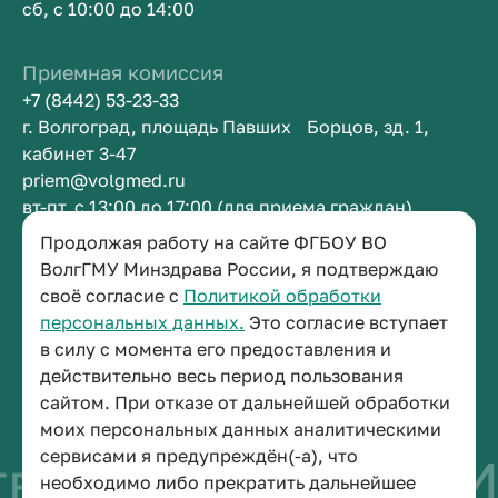
сб, с 10:00 до 14:00
Приемная комиссия
+7 (8442) 53-23-33
г. Волгоград, площадь Павших Борцов, зд. 1,
кабинет 3-47
priem@volgmed.ru
вт-пт, с 13:00 до 17:00 (для приема граждан)
Продолжая работу на сайте ФГБОУ ВО
Приемная ректора
ВолгГМУ Минздрава России, я подтверждаю
своё согласие с
Политикой обработки
+7 (8442) 38-50-05
персональных данных.
Это согласие вступает
г. Волгоград, площадь Павших Борцов, зд. 1,
в силу с момента его предоставления и
кабинет 3-11
действительно весь период пользования
post@volgmed.ru
сайтом. При отказе от дальнейшей обработки
пн-пт, с 08.30 до 17.00 (перерыв с 12.30 до 13.00)
моих персональных данных аналитическими
сервисами я предупреждён(-а), что
во быть врачом
И
необходимо либо прекратить дальнейшее