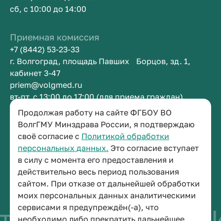
сб, с 10:00 до 14:00
Приемная комиссия
+7 (8442) 53-23-33
г. Волгоград, площадь Павших Борцов, зд. 1,
кабинет 3-47
priem@volgmed.ru
вт-пт, с 13:00 до 17:00 (для приема граждан)
Продолжая работу на сайте ФГБОУ ВО
Приемная ректора
ВолгГМУ Минздрава России, я подтверждаю
своё согласие с
Политикой обработки
+7 (8442) 38-50-05
персональных данных.
Это согласие вступает
г. Волгоград, площадь Павших Борцов, зд. 1,
в силу с момента его предоставления и
кабинет 3-11
действительно весь период пользования
post@volgmed.ru
сайтом. При отказе от дальнейшей обработки
пн-пт, с 08.30 до 17.00 (перерыв с 12.30 до 13.00)
моих персональных данных аналитическими
сервисами я предупреждён(-а), что
тво быть врачом
И
необходимо либо прекратить дальнейшее