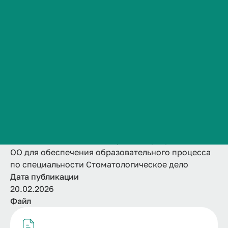
процесса по
Сведения об образовательной организации
Контакты
специальности
История ВолгГМУ
Стоматологическое
Вакансии
Профком обучающихся и работников
дело
Брендбук и фирменный стиль
Часто задаваемые вопросы
Название
Методические и иные документы, разработанные
ОО для обеспечения образовательного процесса
по специальности Стоматологическое дело
Дата публикации
20.02.2026
Файл