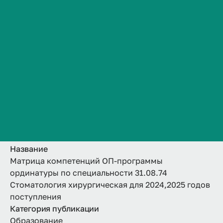
31.08.74
Сведения об образовательной организации
Контакты
Стоматология
История ВолгГМУ
хирургическая для
Вакансии
Профком обучающихся и работников
2024,2025 годов
Брендбук и фирменный стиль
поступления
Часто задаваемые вопросы
Название
Матрица компетенций ОП-программы
ординатуры по специальности 31.08.74
Стоматология хирургическая для 2024,2025 годов
поступления
Категория публикации
Образование