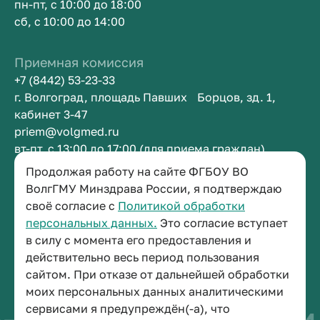
пн-пт, с 10:00 до 18:00
сб, с 10:00 до 14:00
Приемная комиссия
+7 (8442) 53-23-33
г. Волгоград, площадь Павших Борцов, зд. 1,
кабинет 3-47
priem@volgmed.ru
вт-пт, с 13:00 до 17:00 (для приема граждан)
Продолжая работу на сайте ФГБОУ ВО
Приемная ректора
ВолгГМУ Минздрава России, я подтверждаю
своё согласие с
Политикой обработки
+7 (8442) 38-50-05
персональных данных.
Это согласие вступает
г. Волгоград, площадь Павших Борцов, зд. 1,
в силу с момента его предоставления и
кабинет 3-11
действительно весь период пользования
post@volgmed.ru
сайтом. При отказе от дальнейшей обработки
пн-пт, с 08.30 до 17.00 (перерыв с 12.30 до 13.00)
моих персональных данных аналитическими
сервисами я предупреждён(-а), что