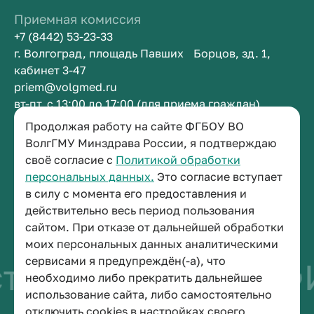
Приемная комиссия
+7 (8442) 53-23-33
г. Волгоград, площадь Павших Борцов, зд. 1,
кабинет 3-47
priem@volgmed.ru
вт-пт, с 13:00 до 17:00 (для приема граждан)
Продолжая работу на сайте ФГБОУ ВО
Приемная ректора
ВолгГМУ Минздрава России, я подтверждаю
своё согласие с
Политикой обработки
+7 (8442) 38-50-05
персональных данных.
Это согласие вступает
г. Волгоград, площадь Павших Борцов, зд. 1,
в силу с момента его предоставления и
кабинет 3-11
действительно весь период пользования
post@volgmed.ru
сайтом. При отказе от дальнейшей обработки
пн-пт, с 08.30 до 17.00 (перерыв с 12.30 до 13.00)
моих персональных данных аналитическими
сервисами я предупреждён(-а), что
тво быть врачом
необходимо либо прекратить дальнейшее
использование сайта, либо самостоятельно
отключить cookies в настройках своего