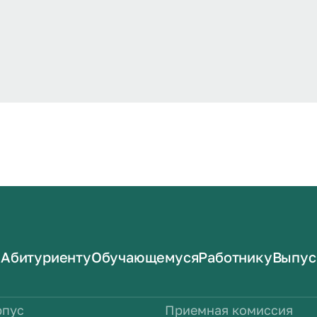
Абитуриенту
Обучающемуся
Работнику
Выпус
рпус
Приемная комиссия