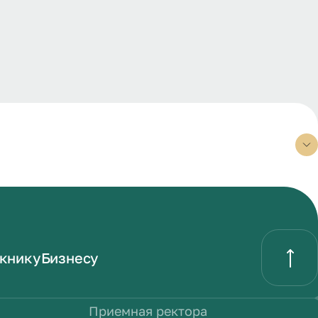
книку
Бизнесу
Приемная ректора