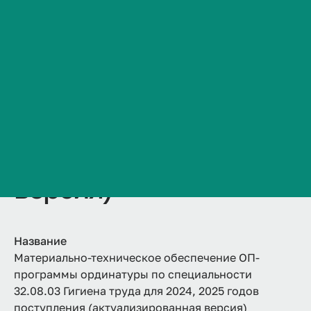
специальности
Сведения об образовательной организации
Контакты
32.08.03 Гигиена
История ВолгГМУ
труда для 2024, 2025
Вакансии
Профком обучающихся и работников
годов поступления
Брендбук и фирменный стиль
(актуализированная
Часто задаваемые вопросы
версия)
Название
Материально-техническое обеспечение ОП-
программы ординатуры по специальности
32.08.03 Гигиена труда для 2024, 2025 годов
поступления (актуализированная версия)