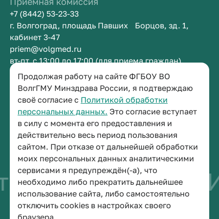
Приемная комиссия
+7 (8442) 53-23-33
г. Волгоград, площадь Павших Борцов, зд. 1,
кабинет 3-47
priem@volgmed.ru
вт-пт, с 13:00 до 17:00 (для приема граждан)
Продолжая работу на сайте ФГБОУ ВО
Приемная ректора
ВолгГМУ Минздрава России, я подтверждаю
своё согласие с
Политикой обработки
+7 (8442) 38-50-05
персональных данных.
Это согласие вступает
г. Волгоград, площадь Павших Борцов, зд. 1,
в силу с момента его предоставления и
кабинет 3-11
действительно весь период пользования
post@volgmed.ru
сайтом. При отказе от дальнейшей обработки
пн-пт, с 08.30 до 17.00 (перерыв с 12.30 до 13.00)
моих персональных данных аналитическими
сервисами я предупреждён(-а), что
во быть врачом
И
необходимо либо прекратить дальнейшее
использование сайта, либо самостоятельно
отключить cookies в настройках своего
© 2026 Волгоградский государственный медицинский университет
браузера.