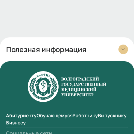
Полезная информация
Абитуриенту
Обучающемуся
Работнику
Выпускнику
Бизнесу
Социальные сети