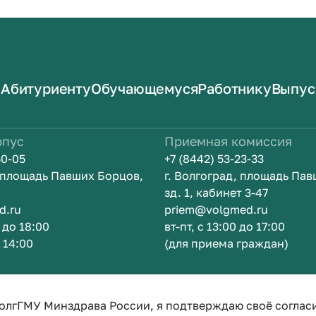
Абитуриенту
Обучающемуся
Работнику
Выпус
рпус
Приемная комиссия
50-05
+7 (8442) 53-23-33
, площадь Павших Борцов,
г. Волгоград, площадь Па
зд. 1, кабинет 3-47
d.ru
priem@volgmed.ru
0 до 18:00
вт-пт, с 13:00 до 17:00
о 14:00
(для приема граждан)
ом
Искусство 
олгГМУ Минздрава России, я подтверждаю своё соглас