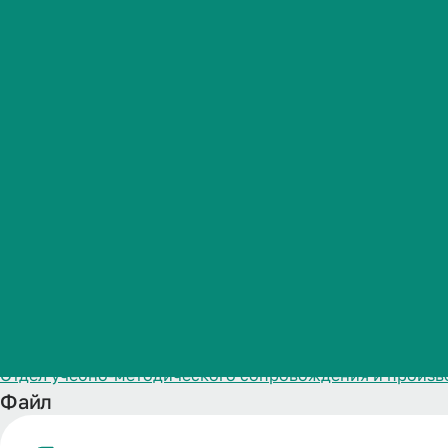
специальност
Студенческая жизнь
для 2025 год
Международная
деятельность
Абитуриенту
Название
Календарный учебный график ОП-программы ординатуры
Обучающемуся
Категория публикации
Образование
Дата публикации
Бизнесу
18.02.2026
Структурное подразделение
Отдел учебно-методического сопровождения и произв
Файл