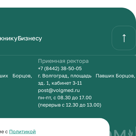
книку
Бизнесу
Приемная ректора
+7 (8442) 38-50-05
вших Борцов,
г. Волгоград, площадь Павших Борцов,
зд. 1, кабинет 3-11
post@volgmed.ru
пн-пт, с 08.30 до 17.00
(перерыв с 12.30 до 13.00)
быть врачом
И
ие с
Политикой