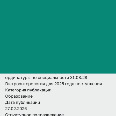
31.08.28
Сведения об образовательной организации
Контакты
Гастроэнтерология
История ВолгГМУ
для 2025 года
Вакансии
Профком обучающихся и работников
поступления
Брендбук и фирменный стиль
Часто задаваемые вопросы
Название
Календарный учебный график ОП-программы
ординатуры по специальности 31.08.28
Гастроэнтерология для 2025 года поступления
Категория публикации
Образование
Дата публикации
27.02.2026
Структурное подразделение