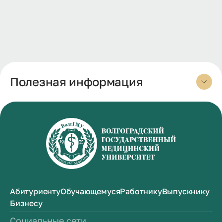
Полезная информация
Абитуриенту
Обучающемуся
Работнику
Выпускнику
Бизнесу
Социальные сети