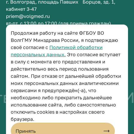
г. Волгоград, площадь Павших Борцов, зд. 1,
кабинет 3-47
priem@volgmed.ru
вт-пт, с 13:00 до 17:00 (для приема граждан)
Продолжая работу на сайте ФГБОУ ВО
Приемная ректора
ВолгГМУ Минздрава России, я подтверждаю
своё согласие с
Политикой обработки
+7 (8442) 38-50-05
персональных данных.
Это согласие вступает
г. Волгоград, площадь Павших Борцов, зд. 1,
в силу с момента его предоставления и
кабинет 3-11
действительно весь период пользования
post@volgmed.ru
сайтом. При отказе от дальнейшей обработки
пн-пт, с 08.30 до 17.00 (перерыв с 12.30 до 13.00)
моих персональных данных аналитическими
сервисами я предупреждён(-а), что
во быть врачом
И
необходимо либо прекратить дальнейшее
использование сайта, либо самостоятельно
отключить cookies в настройках своего
© 2026 Волгоградский государственный медицинский университет
браузера.
Политика конфиденциальности
Политика по обработке персональных данных
Принять