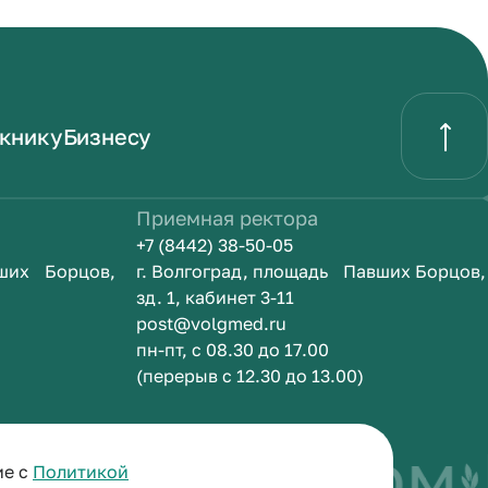
книку
Бизнесу
Приемная ректора
+7 (8442) 38-50-05
вших Борцов,
г. Волгоград, площадь Павших Борцов,
зд. 1, кабинет 3-11
post@volgmed.ru
пн-пт, с 08.30 до 17.00
(перерыв с 12.30 до 13.00)
быть врачом
И
ие с
Политикой