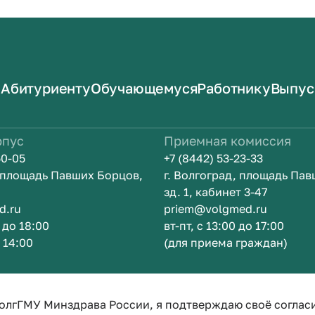
Абитуриенту
Обучающемуся
Работнику
Выпус
рпус
Приемная комиссия
50-05
+7 (8442) 53-23-33
, площадь Павших Борцов,
г. Волгоград, площадь Па
зд. 1, кабинет 3-47
d.ru
priem@volgmed.ru
0 до 18:00
вт-пт, с 13:00 до 17:00
о 14:00
(для приема граждан)
ом
Искусство 
олгГМУ Минздрава России, я подтверждаю своё соглас