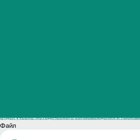
специальнос
Студенческая жизнь
для 2025 год
Международная
деятельность
Абитуриенту
Название
Информационное обеспечение ОП-программы ординатур
Обучающемуся
Категория публикации
Образование
Дата публикации
Бизнесу
03.03.2026
Структурное подразделение
Отдел учебно-методического сопровождения и произв
Файл