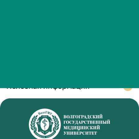
ФОС ГИА_2025.
Сведения об образовательной организации
PDF, 345,18 КБ
Контакты
История ВолгГМУ
Вакансии
Профком обучающихся и работников
Брендбук и фирменный стиль
Часто задаваемые вопросы
Полезная информация