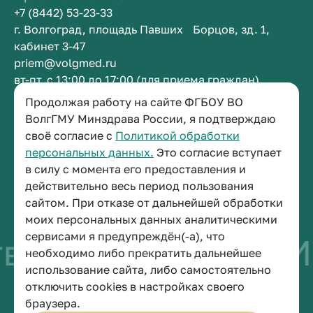
+7 (8442) 53-23-33
г. Волгоград, площадь Павших Борцов, зд. 1,
кабинет 3-47
priem@volgmed.ru
вт-пт, с 13:00 до 17:00 (для приема граждан)
Продолжая работу на сайте ФГБОУ ВО
Приемная ректора
ВолгГМУ Минздрава России, я подтверждаю
своё согласие с
Политикой обработки
+7 (8442) 38-50-05
персональных данных.
Это согласие вступает
г. Волгоград, площадь Павших Борцов, зд. 1,
в силу с момента его предоставления и
кабинет 3-11
действительно весь период пользования
post@volgmed.ru
сайтом. При отказе от дальнейшей обработки
пн-пт, с 08.30 до 17.00 (перерыв с 12.30 до 13.00)
моих персональных данных аналитическими
сервисами я предупреждён(-а), что
во быть врачом
И
необходимо либо прекратить дальнейшее
использование сайта, либо самостоятельно
отключить cookies в настройках своего
© 2026 Волгоградский государственный медицинский университет
браузера.
Политика конфиденциальности