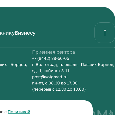
книку
Бизнесу
Приемная ректора
+7 (8442) 38-50-05
вших Борцов,
г. Волгоград, площадь Павших Борцов,
зд. 1, кабинет 3-11
post@volgmed.ru
пн-пт, с 08.30 до 17.00
(перерыв с 12.30 до 13.00)
быть врачом
И
ие с
Политикой