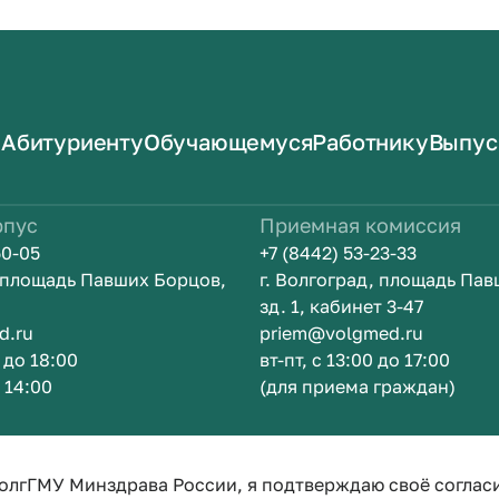
Абитуриенту
Обучающемуся
Работнику
Выпус
рпус
Приемная комиссия
50-05
+7 (8442) 53-23-33
, площадь Павших Борцов,
г. Волгоград, площадь Па
зд. 1, кабинет 3-47
d.ru
priem@volgmed.ru
0 до 18:00
вт-пт, с 13:00 до 17:00
о 14:00
(для приема граждан)
м
Искусство 
олгГМУ Минздрава России, я подтверждаю своё соглас