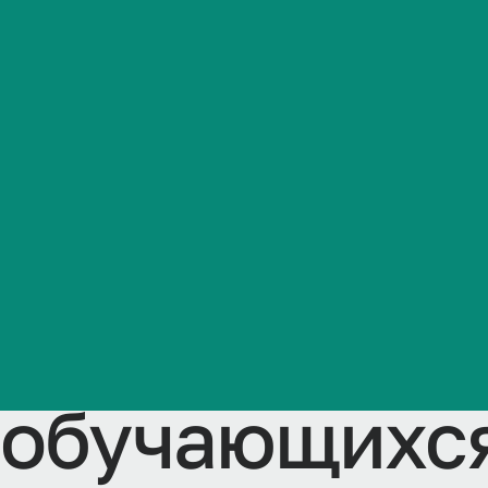
аттестации 
Студенческая жизнь
дисциплинам
Международная
деятельность
профилактич
Абитуриенту
направленно
Обучающемуся
профилактич
Бизнесу
обучающихся 