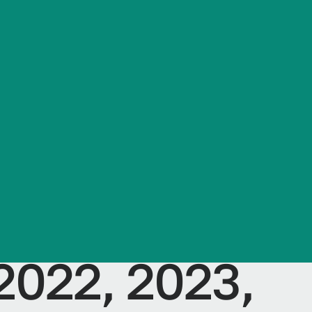
по
Часто задаваемые вопросы
ет Медико-
) Медико-
для
2022, 2023,