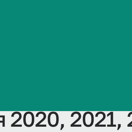
обучающихся 
Сведения об образовательной организации
 –специалит
еское дело,
сть (профиль
еское дело, 
2020, 2021, 