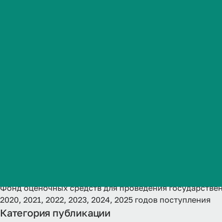
аттестации -
Студенческая жизнь
направленно
Международная
деятельность
для обучающи
Абитуриенту
2023, 2024, 
Обучающемуся
Бизнесу
Название
Фонд оценочных средств для проведения государствен
2020, 2021, 2022, 2023, 2024, 2025 годов поступления
Категория публикации