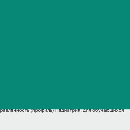
 Педиатрия,
Часто задаваемые вопросы
) Педиатрия,
21, 2022,
оступления
правленность (профиль) Педиатрия, для обучающихся