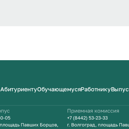
Абитуриенту
Обучающемуся
Работнику
Выпус
рпус
Приемная комиссия
50-05
+7 (8442) 53-23-33
, площадь Павших Борцов,
г. Волгоград, площадь Па