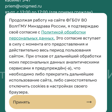
кабинет 3-47
priem@volgmed.ru
вт-пт, с 13:00 до 17:00 (для приема граждан)
Продолжая работу на сайте ФГБОУ ВО
Приемная ректора
ВолгГМУ Минздрава России, я подтверждаю
своё согласие с
Политикой обработки
+7 (8442) 38-50-05
персональных данных.
Это согласие вступает
г. Волгоград, площадь Павших Борцов, зд. 1,
в силу с момента его предоставления и
кабинет 3-11
действительно весь период пользования
post@volgmed.ru
сайтом. При отказе от дальнейшей обработки
пн-пт, с 08.30 до 17.00 (перерыв с 12.30 до 13.00)
моих персональных данных аналитическими
сервисами я предупреждён(-а), что
тво быть врачом
И
необходимо либо прекратить дальнейшее
использование сайта, либо самостоятельно
отключить cookies в настройках своего
© 2026 Волгоградский государственный медицинский университет
браузера.
Политика конфиденциальности
Политика по обработке персональных данных
Принять
Пользовательское соглашение