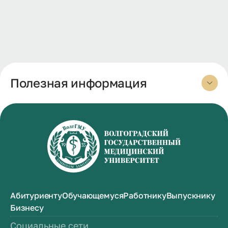
Полезная информация
Абитуриенту
Обучающемуся
Работнику
Выпускнику
Бизнесу
Социальные сети