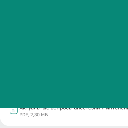
гинекологии
Студенческая жизнь
Международная
Название
деятельность
Актуальные вопросы анестезии и интенсивной терапии
Категория публикации
Абитуриенту
Дополнительное образование
Дата публикации
Обучающемуся
27.02.2026
Структурное подразделение
Управление дополнительного профессионального обр
Бизнесу
Файл
Актуальные вопросы анестезии и интенси
PDF, 2,30 МБ