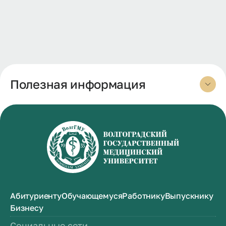
Полезная информация
Абитуриенту
Обучающемуся
Работнику
Выпускнику
Бизнесу
Социальные сети