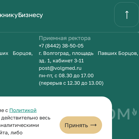
книку
Бизнесу
Приемная ректора
+7 (8442) 38-50-05
вших Борцов,
г. Волгоград, площадь Павших Борцов,
зд. 1, кабинет 3-11
post@volgmed.ru
пн-пт, с 08.30 до 17.00
(перерыв с 12.30 до 13.00)
быть врачом
И
ие с
Политикой
и действительно весь
Принять
 аналитическими
йта, либо