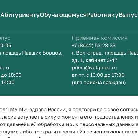
Абитуриенту
Обучающемуся
Работнику
Выпус
рпус
Приемная комиссия
50-05
+7 (8442) 53-23-33
, площадь Павших Борцов,
г. Волгоград, площадь Па
зд. 1, кабинет 3-47
d.ru
priem@volgmed.ru
0 до 18:00
вт-пт, с 13:00 до 17:00
о 14:00
(для приема граждан)
м
Искусство 
олгГМУ Минздрава России, я подтверждаю своё соглас
гласие вступает в силу с момента его предоставления 
е от дальнейшей обработки моих персональных данных
бходимо либо прекратить дальнейшее использование са