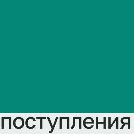
программы в
Студенческая жизнь
программы о
Международная
деятельность
специальнос
Абитуриенту
медицинская
Обучающемуся
зрения) для 
Бизнесу
поступления