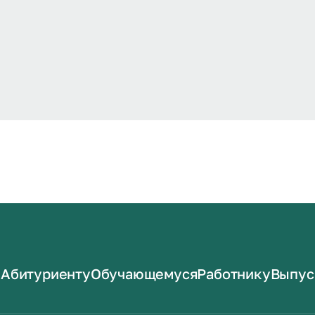
Абитуриенту
Обучающемуся
Работнику
Выпус