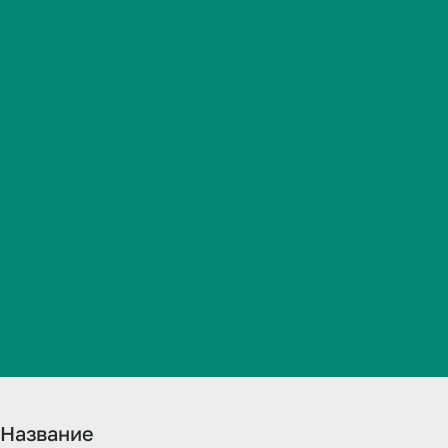
программы в
Студенческая жизнь
программы о
Международная
деятельность
специальност
Абитуриенту
нарушением с
Обучающемуся
годов посту
Бизнесу
Название