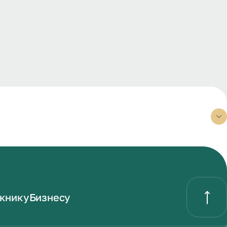
книку
Бизнесу