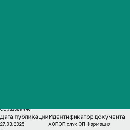
направленно
Студенческая жизнь
для обучающи
Международная
деятельность
2024, 2025 г
Абитуриенту
Обучающемуся
Название
Бизнесу
Адаптированная ОП (с нарушениями слуха) - специалит
поступления.
Категория публикации
Образование
Дата публикации
Идентификатор документа
27.08.2025
АОПОП слух ОП Фармация